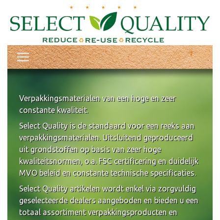
Verpakkingsmaterialen van een hoge en zeer
constante kwaliteit.
Select Quality is de standaard voor een reeks aan
verpakkingsmaterialen. Uitsluitend geproduceerd
uit grondstoffen op basis van zeer hoge
kwaliteitsnormen, o.a. FSC certificering en duidelijk
MVO beleid en constante technische specificaties.
Select Quality artikelen wordt enkel via zorgvuldig
geselecteerde dealers aangeboden en bieden u een
totaal assortiment verpakkingsproducten en